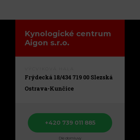
Kynologické centrum
Aigon s.r.o.
VÝCVIKOVÁ HALA
Frýdecká 18/434 719 00 Slezská
+420 739 011 885
Dle domluvy