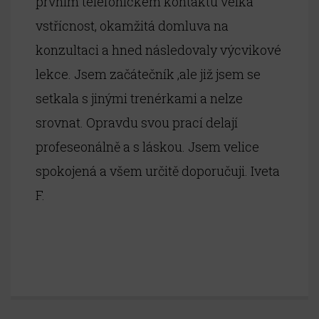
prvním telefonickém kontaktu velká
vstřícnost, okamžitá domluva na
Registrace online
Online lekce
konzultaci a hned následovaly výcvikové
HafTriky
lekce. Jsem začátečník ,ale již jsem se
setkala s jinými trenérkami a nelze
Psí hotel Sirius
srovnat. Opravdu svou prací delají
profeseonálně a s láskou. Jsem velice
spokojená a všem určitě doporučuji. Iveta
F.