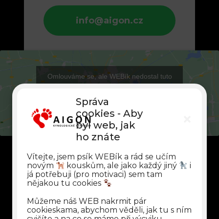
info@aigon.cz
Omlouváme se, ale WEBík nedostal tuto
cookies, proto vám nemůžeme tento obsah
zobrazit. Kliknutím nám ji ale můžete povolit
Správa
cookies - Aby
byl web, jak
ho znáte
Vítejte, jsem psík WEBík a rád se učím
novým
kouskům, ale jako každý jiný
i
já potřebuji (pro motivaci) sem tam
nějakou tu cookies
Můžeme náš WEB nakrmit pár
cookieskama, abychom věděli, jak tu s ním
cvičíte a na co se máme při výcviku