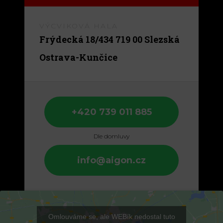
VÝCVIKOVÁ HALA
Frýdecká 18/434 719 00 Slezská
+420 739 011 885
Dle domluvy
info@aigon.cz
Omlouváme se, ale WEBík nedostal tuto