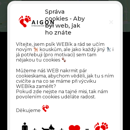
cookies, proto vám nemůžeme tento obsah
zobrazit. Kliknutím nám ji ale můžete povolit
Správa
cookies - Aby
byl web, jak
ho znáte
Vítejte, jsem psík WEBík a rád se učím
novým
kouskům, ale jako každý jiný
i
já potřebuji (pro motivaci) sem tam
nějakou tu cookies
Můžeme náš WEB nakrmit pár
cookieskama, abychom věděli, jak tu s ním
cvičíte a na co se máme při výcviku
WEBíka zaměřit?
Pokud zde nejste na tajné misi, tak nám
povolením cookies uděláte radost.
Děkujeme
© 2026 Kynologické centrum Aigon, s. r. o.