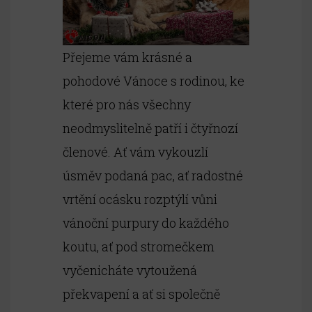
Registrace online
Online lekce
Přejeme vám krásné a
HafTriky
pohodové Vánoce s rodinou, ke
Psí hotel Sirius
které pro nás všechny
neodmyslitelně patří i čtyřnozí
členové. Ať vám vykouzlí
úsměv podaná pac, ať radostné
vrtění ocásku rozptýlí vůni
vánoční purpury do každého
koutu, ať pod stromečkem
vyčenicháte vytoužená
překvapení a ať si společně